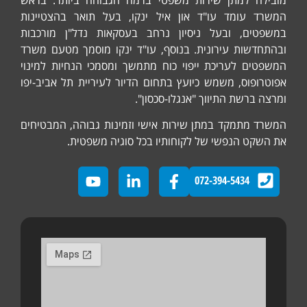
ה למתן שירות משפטי ברמה הגבוהה ביותר. בראש
 עומד עו"ד און איל ינקו, בעל תואר בהצטיינות
ים, ובעל ניסיון נרחב בעסקאות נדל"ן מורכבות
דשות עירונית. בנוסף, עו"ד ינקו מוסמך מטעם משרד
ים לעריכת ייפוי כוח מתמשך ומסמכי הנחיות למינוי
ופוס, משמש כיועץ בתחום הדיור לעיריית תל אביב-יפו
ברשת התיווך "אנגלו-סכסון".
 מתמקד במתן שירות אישי וזמינות גבוהה, המבטיחים
קט הנפשי של לקוחותיו בכל סוגיה משפטית.
072-394-5434