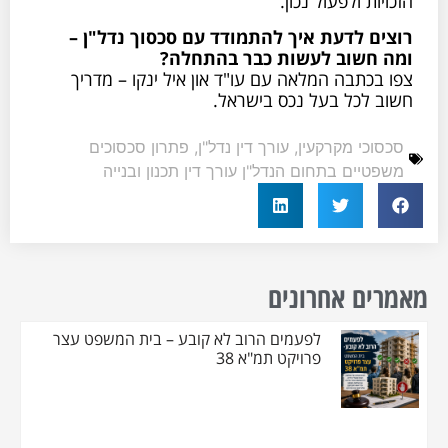
ות ולפעול נכון.
ם לדעת איך להתמודד עם סכסוך נדל"ן –
חשוב לעשות כבר בהתחלה?
בכתבה המלאה עם עו"ד און איל ינקו – מדריך
 לכל בעל נכס בישראל.
וכי מקרקעין
,
עורך דין נדל"ן
,
פתרון סכסוכים
יים בתחום הנדל"ן עורך דין תכנון ובנייה
ם אחרונים
לפעמים הרוב לא קובע – בית המשפט עצר
פרויקט תמ"א 38