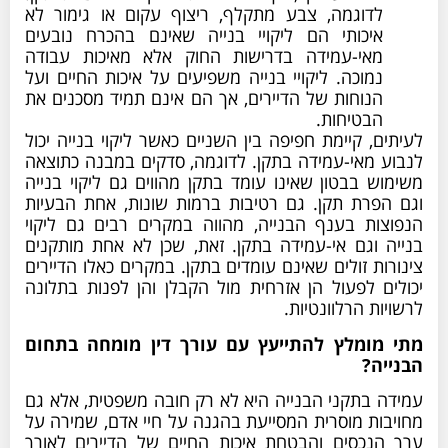
לדוגמה, צבע מתקלף, ריצוף עקום או גימור לא
איכותי הם ליקויי בנייה שאינם בהכרח נובעים
מאי-עמידה בדרישות החוק אלא מאיכות עבודה
נמוכה. ליקויי בנייה משפיעים על איכות החיים ועל
הנוחות של הדיירים, אך הם אינם תמיד מסכנים את
הבטיחות.
לעיתים, קיימת חפיפה בין השניים כאשר ליקוי בנייה יכול
לנבוע מאי-עמידה בתקן. לדוגמה, סדקים במבנה כתוצאה
משימוש בבטון שאינו עומד בתקן מהווים גם ליקוי בנייה
וגם הפרת תקן. גם רטיבות ברמות שונות, אחת הבעיות
הנפוצות בענף הבנייה, מהווה במקרים רבים גם ליקוי
בנייה וגם אי-עמידה בתקן. זאת, שכן לא אחת מותקנים
צינורות זולים שאינם עומדים בתקן. במקרים כאלו הדיירים
יכולים לפעול הן אזרחית מול הקבלן והן לפנות בתלונה
לרשויות הרלוונטיות.
מתי מומלץ להתייעץ עם עורך דין מומחה בתחום
הבנייה?
עמידה בתקני הבנייה היא לא רק חובה משפטית, אלא גם
מחויבות מוסרית המסייעת בהגנה על חיי אדם, שמירה על
ערך הנכסים והבטחת איכות החיים של הדיירים לאורך