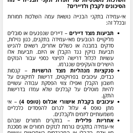
הסיכונים לקבלן ולדיירים?
אי-עמידה בתקני הבנייה נושאת עמה השלכות חמורות
ובכלל זה:
תביעות מצד דיירים
– דיירים שנפגעים או סובלים
מליקויים הנובעים מאי-עמידה בתקנים, כגון נזילות,
סדקים במבנה או כשלים אחרים, רשאים להגיש
תביעות נזיקין נגד הקבלן או היזם. תביעות אלו
עשויות לכלול דרישה לפיצוי כספי עבור הנזקים
הישירים והעקיפים שנגרמו.
סנקציות מנהליות מצד הרשויות
– קנסות
כבדים, עיכובים בפרויקטים, דרישות לתיקונים על
חשבון הקבלן ואפילו צווי הפסקת עבודה עשויים
להיות מוטלים על קבלנים שלא עמדו בדרישות
התקן.
עיכובים בקבלת אישורי אכלוס (טופס 4)
– אי
מתן טופס 4 עלול לגרום להפסדים כלכליים
משמעותיים ליזמים ולקבלנים.
אחריות פלילית
– במקרים חמורים שבהם
אי-עמידה בתקנים גורמת לנזקים חמורים או מסכנת
חיי אדם, הקבלן או המהנדסים האחראיים עשויים