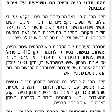
מהם תקני בנייה וכיצד הם משפיעים על איכות
המבנים?
תקני הבנייה בישראל הם כללים מחייבים שנקבעו על ידי
שילוב של גופים מקצועיים כמו מכון התקנים, גופים
ממשלתיים כמו משרד הבינוי והשיכון ומשרד העבודה, לצד
חוקים ותקנות. התקנים מתעדכנים מעת לעת בהתאם
לטכנולוגיות חדשות ולשינויים סביבתיים או רגולטוריים.
מטרתם העיקרית של התקנים היא להבטיח איכות בנייה,
עמידות, נגישות ובטיחות. לדוגמה, תקן 413 בישראל
מחייב עמידות מבנים ברעידות אדמה, תקן 1045 מגדיר
את איכות הבטון שיש להשתמש בו, תקן 1001 עוסק
בהנחה איכותית של מערכות מים ותקנות הכבאות מחייבות
התקנת מערכת גילוי אש.
תקני הבנייה כוללים גם הנחיות לתכנון מבנים נגישים
עבור אנשים עם מוגבלות (לדוגמה: רמפות, מעליות
מותאמות). כמו כן, התקנים מתייחסים לתכנון בנייה ירוקה,
המעודדת שימוש בחומרים ידידותיים לסביבה, חיסכון
באנרגיה וייעול תהליכי הבנייה.
השלכות משפטיות של הפרת תקני הבנייה – מה