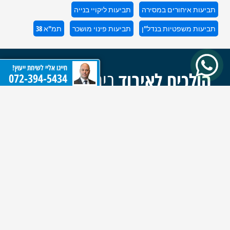
תביעות איחורים במסירה
תביעות ליקויי בנייה
תביעות משפטיות בנדל"ן
תביעות פינוי מושכר
תמ"א 38
חייגו אליי לשיחת ייעוץ!
הולכים לאיבוד
בים חוקי הנדל"ן
072-394-5434
של ישראל?
צעדו איתנו יד ביד דרך כל השלבים לעסקאות נדל"ן בטוחות.
השאירו פרטים ונחזור אליכם בהקדם.