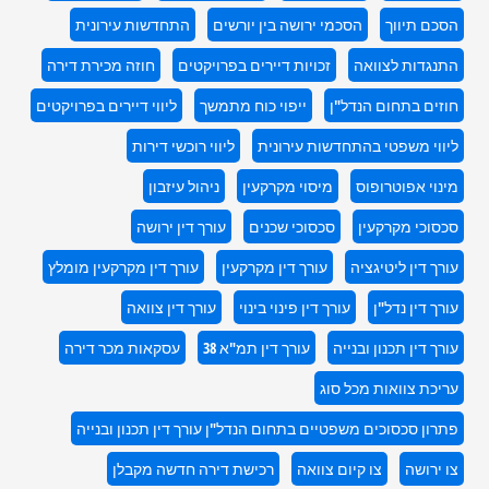
הסכם תיווך
הסכמי ירושה בין יורשים
התחדשות עירונית
התנגדות לצוואה
זכויות דיירים בפרויקטים
חוזה מכירת דירה
חוזים בתחום הנדל"ן
ייפוי כוח מתמשך
ליווי דיירים בפרויקטים
ליווי משפטי בהתחדשות עירונית
ליווי רוכשי דירות
מינוי אפוטרופוס
מיסוי מקרקעין
ניהול עיזבון
סכסוכי מקרקעין
סכסוכי שכנים
עורך דין ירושה
עורך דין ליטיגציה
עורך דין מקרקעין
עורך דין מקרקעין מומלץ
עורך דין נדל"ן
עורך דין פינוי בינוי
עורך דין צוואה
עורך דין תכנון ובנייה
עורך דין תמ"א 38
עסקאות מכר דירה
עריכת צוואות מכל סוג
פתרון סכסוכים משפטיים בתחום הנדל"ן עורך דין תכנון ובנייה
צו ירושה
צו קיום צוואה
רכישת דירה חדשה מקבלן