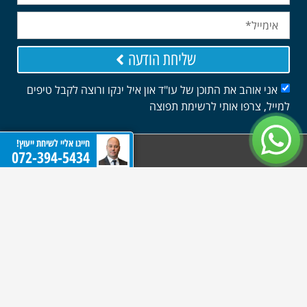
שליחת הודעה
אני אוהב את התוכן של עו"ד און איל ינקו ורוצה לקבל טיפים
למייל, צרפו אותי לרשימת תפוצה
חייגו אליי לשיחת ייעוץ!
072-394-5434
משרד ינקו ושות' הינו משרד בוטיק המתמחה בנדל"ן, מקרקעין
וירושה בתחום הנדל"ן, מתוך אמונה כי התמקדות ממוקדת
מובילה למתן שירות משפטי ברמה הגבוהה ביותר. בראש
המשרד עומד עו"ד און איל ינקו, בעל תואר בהצטיינות
במשפטים, ובעל ניסיון נרחב בעסקאות נדל"ן מורכבות
ובהתחדשות עירונית. בנוסף, עו"ד ינקו מוסמך מטעם משרד
המשפטים לעריכת ייפוי כוח מתמשך ומסמכי הנחיות למינוי