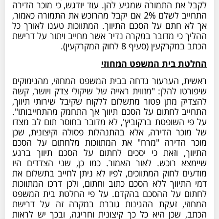
לקבל את התמורה שמגיע להן. עוד יודגש, כי מוכר הדירה
התחייב לשלם 2% אם יקבל מהרוכש את התמורה כאמור,
אך לא חתם על הסכם התיווך. המתווכות טענו לאורך כל
ההליך כי מדובר במקרה נדיר אשר מחייב ויתור על דרישת
הכתב במקרקעין (סעיף 8 לחוק המקרקעין).
החלטת בית המשפט המחוזי
ראשית, הערעור נדחה בבית המשפט המחוזי, מהנימוקים
שיפורטו להלן: "מזווית ראייה של שיקולי צדק ויושר, קשה
להצדיק מתן פטור מתשלום ללקוח שקיבל שירותי תיווך,
התחייב לחתום על הסכם תיווך אך התחמק מהתחייבותו".
על פי השופטת ברקוביץ', לא מדובר בחוסר תום לב מצדו
של מוכר הדירה, אלא בהתנהלות פסולה וקיצונית, שכן
מוכר הדירה "מרח" את המתווכות מלחתום על הסכם
התיווך, וזאת כי יסכים לחתום על הסכם תיווך ברגע
שיימצא רוכש. לאור האמור. כמו כן, שני הצדדים היו
מודעים לחוק המתווכים, לפיו לא ניתן לחייב בתשלום את
דמי התיווך ללא הסכם כתוב וחתום, ולכן דרכו המתווכות
לחתום על ההסכם בהקדם. על פי החלטת בית המשפט
המחוזי, זעקת ההגינות גוברת במקרה זה על דרישת
הכתב, שכן היא כל כך קיצונית וחריגה, ובכך יש לראות