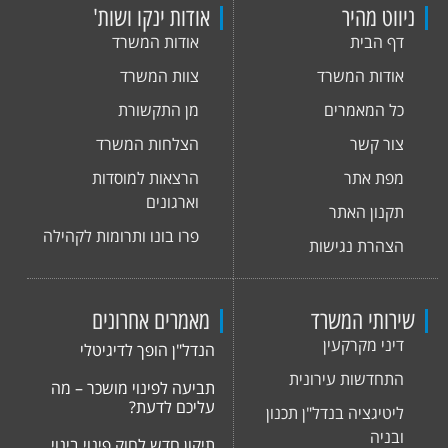
ניווט מהיר
אודות ינקו ושות'
דף הבית
אודות המשרד
אודות המשרד
צוות המשרד
כל המאמרים
מן התקשורת
צור קשר
הצלחות המשרד
מפת אתר
הרצאות למוסדות
וארגונים
תקנון האתר
פרו בונו ותרומות לקהילה
הצהרת נגישות
שירותי המשרד
מאמרים אחרונים
דיני מקרקעין
הנדל"ן הופך לדיגיטלי
התחדשות עירונית
תביעה לפינוי מושכר – מה
עליכם לדעת?
ליטיגציה בנדל"ן תכנון
ובניה
תיקון חדש לחוק פינוי בינוי