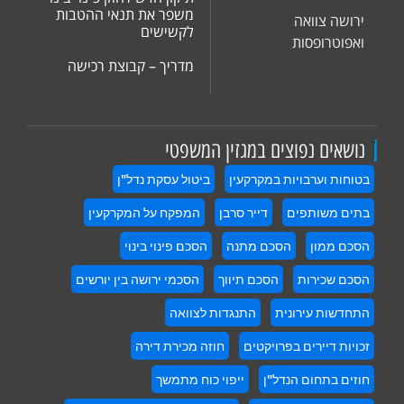
משפר את תנאי ההטבות
ירושה צוואה
לקשישים
ואפוטרופסות
מדריך – קבוצת רכישה
.
נושאים נפוצים במגזין המשפטי
בטוחות וערבויות במקרקעין
ביטול עסקת נדל"ן
בתים משותפים
דייר סרבן
המפקח על המקרקעין
הסכם ממון
הסכם מתנה
הסכם פינוי בינוי
הסכם שכירות
הסכם תיווך
הסכמי ירושה בין יורשים
התחדשות עירונית
התנגדות לצוואה
זכויות דיירים בפרויקטים
חוזה מכירת דירה
חוזים בתחום הנדל"ן
ייפוי כוח מתמשך