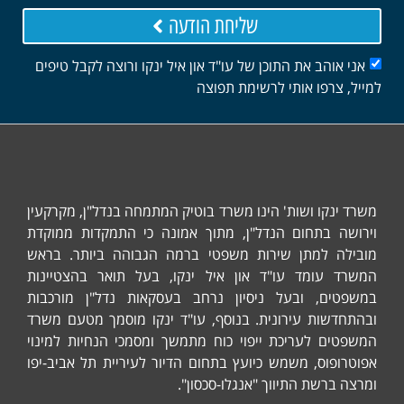
שליחת הודעה
אני אוהב את התוכן של עו"ד און איל ינקו ורוצה לקבל טיפים
למייל, צרפו אותי לרשימת תפוצה
משרד ינקו ושות' הינו משרד בוטיק המתמחה בנדל"ן, מקרקעין
וירושה בתחום הנדל"ן, מתוך אמונה כי התמקדות ממוקדת
מובילה למתן שירות משפטי ברמה הגבוהה ביותר. בראש
המשרד עומד עו"ד און איל ינקו, בעל תואר בהצטיינות
במשפטים, ובעל ניסיון נרחב בעסקאות נדל"ן מורכבות
ובהתחדשות עירונית. בנוסף, עו"ד ינקו מוסמך מטעם משרד
המשפטים לעריכת ייפוי כוח מתמשך ומסמכי הנחיות למינוי
אפוטרופוס, משמש כיועץ בתחום הדיור לעיריית תל אביב-יפו
ומרצה ברשת התיווך "אנגלו-סכסון".