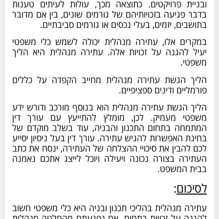
ת פרויקטים. כתוצאה מכך, עולות לעיתים טענות
גיעה בזכויותיהם של גורמים שונים, בין אם מדובר
ם, יזמים, בעלי נכסים או גורמים סביבתיים.
ם אלו, עתירה מנהלית יכולה לשמש כלי משפטי
להגנה על זכויות אלה. עתירה מנהלית היא הליך
.
הגשת עתירה מנהלית מחייב הקפדה על כללים
ים ודינים ספציפיים.
הגשת עתירה מנהלית הוא בנוסף מורכב ודורש ידע
 מעמיק. לכן, מומלץ להתייעץ עם עורך דין
ה בתחום התכנון והבניה, עוד בשלב מוקדם של
האפשרות להגיש עתירה. עורך דין בעל ניסיון יסייע
בין את סיכויי ההצלחה של העתירה, ינסח את כתב
ה בצורה נכונה ויעילה ויוכל לייצג אתכם נאמנה
המשפט.
ום
:
מנהלית בהליכי תכנון ובניה היא כלי משפטי חשוב
 על זכויות בתחום. אם נפגעתם מהחלטה מנהלית