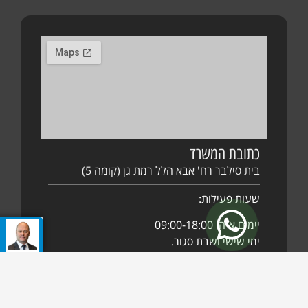
כתובת המשרד
בית סילבר רח' אבא הלל רמת גן (קומה 5)
שעות פעילות:
יימים א-ה 09:00-18:00
חייגו אליי לשי
94-5434
ימי שישי ושבת סגור.
072-394-5434
פקס: 077-4448204