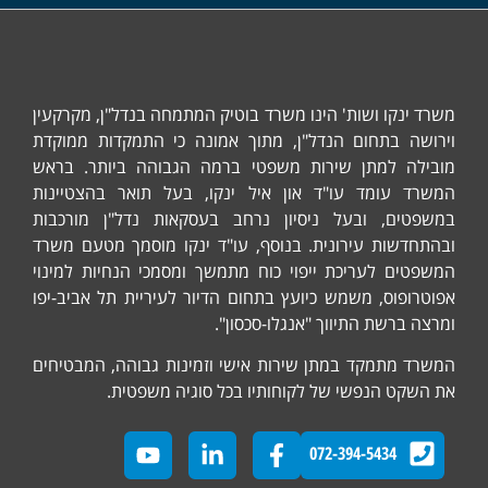
נקו ושות' הינו משרד בוטיק המתמחה בנדל"ן, מקרקעין
ה בתחום הנדל"ן, מתוך אמונה כי התמקדות ממוקדת
ה למתן שירות משפטי ברמה הגבוהה ביותר. בראש
 עומד עו"ד און איל ינקו, בעל תואר בהצטיינות
ים, ובעל ניסיון נרחב בעסקאות נדל"ן מורכבות
דשות עירונית. בנוסף, עו"ד ינקו מוסמך מטעם משרד
ים לעריכת ייפוי כוח מתמשך ומסמכי הנחיות למינוי
ופוס, משמש כיועץ בתחום הדיור לעיריית תל אביב-יפו
ברשת התיווך "אנגלו-סכסון".
 מתמקד במתן שירות אישי וזמינות גבוהה, המבטיחים
קט הנפשי של לקוחותיו בכל סוגיה משפטית.
072-394-5434