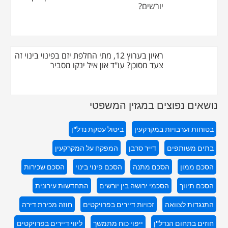
יורשים?
ראיון בערוץ 12, מתי החלפת יזם בפינוי בינוי זה
צעד מסוכן? עו"ד און איל ינקו מסביר
ם נפוצים במגזין המשפטי
 וערבויות במקרקעין
ביטול עסקת נדל"ן
משותפים
דייר סרבן
המפקח על המקרקעין
מון
הסכם מתנה
הסכם פינוי בינוי
הסכם שכירות
יווך
הסכמי ירושה בין יורשים
התחדשות עירונית
ת לצוואה
זכויות דיירים בפרויקטים
חוזה מכירת דירה
בתחום הנדל"ן
ייפוי כוח מתמשך
ליווי דיירים בפרויקטים