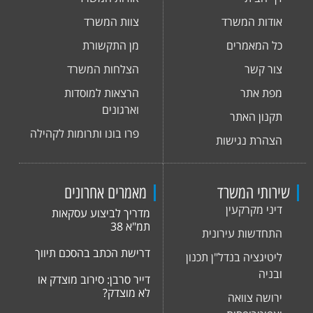
דף הבית
אודות המשרד
אודות המשרד
צוות המשרד
כל המאמרים
מן התקשורת
צור קשר
הצלחות המשרד
מפת אתר
הרצאות למוסדות
וארגונים
תקנון האתר
פרו בונו ותרומות לקהילה
הצהרת נגישות
שירותי המשרד
מאמרים אחרונים
דיני מקרקעין
מדריך לביצוע עסקאות
תמ"א 38
התחדשות עירונית
דרישת הכתב בהסכם תיווך
ליטיגציה בנדל"ן תכנון
ובניה
דייר סרבן: סירוב מוצדק או
לא מוצדק?
ירושה צוואה