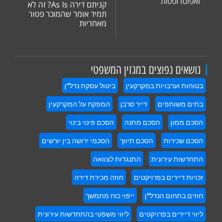
ואפוטרופסות
קניתם דירה As Is? זה לא
תמיד אומר שהמוכר פטור
מאחריות
.
נושאים נפוצים במגזין המשפטי
בטוחות וערבויות במקרקעין
ביטול עסקת נדל"ן
בתים משותפים
דייר סרבן
המפקח על המקרקעין
הסכם ממון
הסכם מתנה
הסכם פינוי בינוי
הסכם שכירות
הסכם תיווך
הסכמי ירושה בין יורשים
התחדשות עירונית
התנגדות לצוואה
זכויות דיירים בפרויקטים
חוזה מכירת דירה
חוזים בתחום הנדל"ן
ייפוי כוח מתמשך
ליווי דיירים בפרויקטים
ליווי משפטי בהתחדשות עירונית