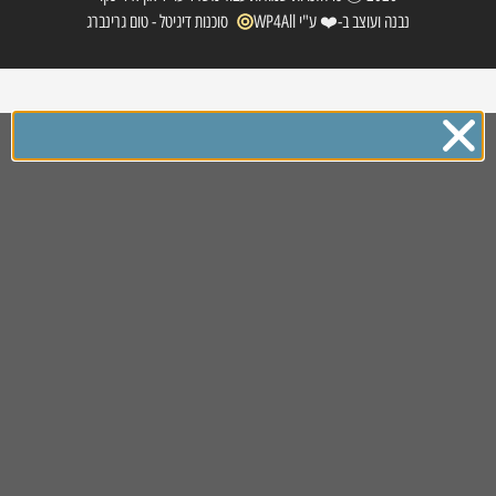
2026 Ⓒ כל הזכויות שמורות עבור משרד עו"ד און איל ינקו
נבנה ועוצב ב-❤️ ע"י WP4All
סוכנות דיגיטל - טום גרינברג