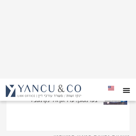
האם ועד הבית רשאי להתערב בסכסוך בין
יורשים?
ראיון בערוץ 12, מתי החלפת יזם בפינוי בינוי זה
צעד מסוכן? עו"ד און איל ינקו מסביר