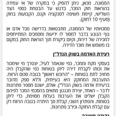
הממונה. מכאן, ניתן להסיק כי במקרה של אי עמידה
בהוראות חוק המכר, בדגש על הבטחת כספי הצד
השלישי, קיימת חשיפה לסנקציה וקנס, הקבועות בחוק
(סעיף 10 לחוק).
סמכויותיו של הממונה, מתבטאות בדרישה מכל אדם או
גוף הנוגע בדבר למסור לו ידיעות ומסמכים המתייחסים
למכירה של דירות, וקיום ביקורת תוך הוראות החוק במקום
בו משמש את מוכר הדירה.
רעידת האדמה בשוק הנדל"ן
בעסקי מקח וממכר, כפי שנאמר לעיל, יצטרך מי שימכור
את זכותו לקבלת דירה ליתן בטוחות כפי שהקבלן היה
מחויב לתת בטוחות – "הרוכש ראשון" בגובה סכום הרווח.
התערבות המחוקק היא בעייתית, וללא ספק מדובר
ברעידת אדמה בשוק הנדל"ן. אולם, ישנם מספר פתרונות
לדבר – האחד, יצירת מנגנון מתאים בהסכמי המכר לפיהם
הקבלן ישלים את הערבות בעלות מסוימת, כדי ליתן
בטוחות. והפתרון השני, קבלת סך היתרה בגובה הרווח רק
עם קבלת החזקה וכיו"ב פתרונות.
נקודה חשובה