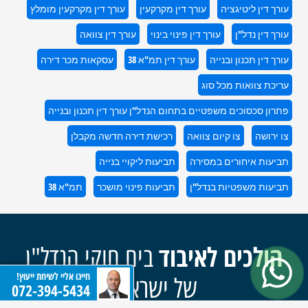
עורך דין ליטיגציה
עורך דין מקרקעין
עורך דין מקרקעין מומלץ
עורך דין נדל"ן
עורך דין פינוי בינוי
עורך דין צוואה
עורך דין תכנון ובנייה
עורך דין תמ"א 38
עסקאות מכר דירה
עריכת צוואות מכל סוג
פתרון סכסוכים משפטיים בתחום הנדל"ן עורך דין תכנון ובנייה
צו ירושה
צו קיום צוואה
רכישת דירה חדשה מקבלן
תביעות איחורים במסירה
תביעות ליקויי בנייה
תביעות משפטיות בנדל"ן
תביעות פינוי מושכר
תמ"א 38
הולכים לאיבוד
בים חוקי הנדל"ן
חייגו אליי לשיחת ייעוץ!
של ישראל?
072-394-5434