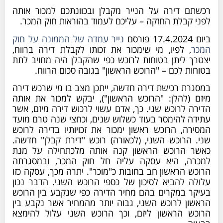
רכשתם דירה על הנייר מקבלן ובכוונתכם למכור אותה
לפני קבלת החזקה – עליכם לעמוד בהוראות חוק המכר.
ביום 17.4.2024 פורסם
נייר עמדה של הממונה על חוק
המכר
, לפיו, מי שימכור את זכותו לקבלת דירה ברווח,
יצטרך ליתן בטוחות לרוכש כפי שהקבלן היה מחויב לתת
בטוחות לכם – "הרוכש הראשון" בגובה סכום הרווח.
במסגרת רכישת דירה חדשה, ייתכן מצב בו מי שרכש דירה
מיזם (להלן: "הרוכש הראשון"), יבקש למכור את אותה
הדירה לרוכש שני. כך, אדם עשוי לרכוש דירה מיזם, אשר
עתידה להימסר בעוד כשלוש שנים, וכחצי שנה טרם מועד
המסירה, הרוכש ראשון ימכור את זכויותיו בדירה לרוכש
שני. הרוכש השני, (לכאורה) רוכש "דירת קבלן" חדשה.
כאשר הרוכש הראשון קנה אותה מלכתחילה על מנת
למכרה, היא עסקה עליה חל חוק המכר, ובמסגרתה
הרוכש הראשון חב בחובות כ"מוכר". יתרה מכך, עסקה כזו
עלולה להביא לסיכון של כספי הרוכש השני. הדבר נכון
בעיקר במקרים בהם מחיר הדירה כפי שנקבע בין הרוכש
הראשון לרוכש השני, גבוה יותר מהמחיר אשר נקבע בין
הרוכש הראשון ליזם, וכך הרוכש השני עלול להימצא