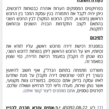
בפרויקטים המספקים הערות אזהרה כבטוחות לרוכשים,
ניתן יהיה לקבל את התמורה בגין עסקת המכר בין הרוכש
הראשון (רוכש א, להלן: הרוכש המקור) לבין הרוכש השני
בהתאם לקצב התקדמות הבניה השונים ובהתאם
לתקנות.
לסיכום
במסגרת רכישת דירה מרוכש ראשון, עליו לוודא את
זכויותיו, ויש על הרוכש הראשון ליתן בטוחות לרוכש השני,
כמו שנתן לו הקבלן במעמד רכישת הדירה, כפי שצוין
במאמר זה.
משרדנו מתמחה בתחום הנדל"ן, ואף חשוב להיוועץ
בעורך דין לפני שרוכשים דירה מקבלן על מנת שתדעו
לאיזו עסקה בדיוק אתם נכנסים. במשרדנו צוות מקצועי,
אשר נותן שירות, מעלה וליווי לכל תרחיש ושאלה שלכם.
לפרטים נוספים,
אתם מוזמנים ליצור קשר איתנו
.
[1]
ו"ע 45092-08-22
י.ר-אחים עזרא חברה לבניין