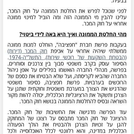
בבעיה.
לפני שנוכל לפרש את החלטת הממונה על חוק המכר,
עלינו להבין מי הממונה הזה ומה הוביל למינוי ממונה
אחראי על חוק המכר.
מהי החלטת הממונה ואיך היא באה לידי ביטוי?
בעקבות פרשת חברת "חפציבה", הוחלט למנות ממונה
ממשלתי שיהיה אחראי על אכיפת
חוק המכר (דירות)
(הבטחת השקעות של רוכשי שירות), התשל"ה-1974
.
הסיפור עוסק בקרב משפטי סבוך בין צרכנים וסוחרים.
בפרשה, מנהלי החברה הואשמו בפלילים על אופן ניהול
החברה שהביא לקריסתה, ועל שלא הבטיחו את כספם של
הרוכשים בערבויות. פרשת חפציבה, כסיפור משפטי
שהדגיש את הצורך במערכת משפטית וחוקתית שתגן על
הצרכן ותשקול את הרציונליות הכלכלית, יכולה להוות מקור
השראה ובסיס להחלטות הממונה בנושא חוק המכר.
עוד הפרשה מדגישה את החשיבות של חוק המכר.
הרציונל של חוק המכר מתבסס על רצונו של המחוקק
להגן על זכויות הצרכן ולהבטיח את הולך הפעולה
הכלכלית במדינה, והוא רלוונטי לכלל האוכלוסייה ולכל