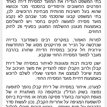
בתי המשפט הגדירו את המועד למסירת דירה כאחד
הפרטים החשובים והיסודיים בהסכמי מכר וכנושא
שהוא בעל חשיבות מהותית מבחינת הרוכשים. לכן,
בתי המשפט קבעו שהסכמי מכר שבהם לא נקבע
מועד מסירה למעשה לוקים בחסר ויש להשלימם
באמצעות מנגנון ההשלמה המעוגן בסעיף 26 לחוק
החוזים.
למרות האמור, במקרים רבים כשמדובר בדירה
שנרכשה על הנייר או פרויקטים מסוג של התחדשות
עירונית חל עיכוב במסירת הדירה שחורג בהרבה
מעבר למועד המסירה החוזי שנקבע.
​ישנן סיבות רבות ומגוונות לאיחור במסירה של דירת
קבלן ולרוב הקבלן ינסה להצדיק את משך העיכוב על
מנת שיוכל לצמצם את הפיצוי שעליו לשלם לרוכש
באמצעות דחיית מועד המסירה החוזי.
לצערנו, איחור במסירה של דירת קבלן נהפך לתופעה
נפוצה בשוק הנדל"ן ובתקופה כה מאתגרת זו של
מגפת הקורונה בהעדר פסיקה מנחה או מחייבת ביחס
להשפעת המגיפה על אחריות הקבלן, נכון לעשות סדר
בדברים על מנת שאתם – רוכשי דירות תוכלו לכלכל