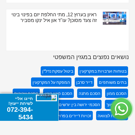
ראיון בערוץ 12, מתי החלפת יזם בפינוי בינוי
זה צעד מסוכן? עו"ד און איל ינקו מסביר
נושאים נפוצים במגזין המשפטי
בטוחות וערבויות במקרקעין
ביטול עסקת נדל"ן
בתים משותפים
דייר סרבן
המפקח על המקרקעין
הסכם ממון
הסכם מתנה
הסכם פינוי בינוי
הסכם שכירות
חייגו אליי
לשיחת ייעוץ!
הסכם תיווך
הסכמי ירושה בין יורשים
התחדשות עירונית
072-394-
התנגדות לצוואה
זכויות דיירים בפרויקטים
חוזה מכירת דירה
5434
חוזים בתחום הנדל"ן
ייפוי כוח מתמשך
ליווי דיירים בפרויקטים