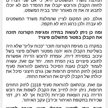
המלצת משרד המשפטים היא, כי אם שני הצדדים
לחוזה הקבלן והרוכש יקבלו את ההסדר הם לא יוכלו
לתבוע זה את זה מאוחר יותר בבית המשפט.
אולם, כאן המקום לציין שהמלצת משרד המשפטים
לא עברה ולכן כרגע היא לא תקפה.
ומה כן ניתן לעשות במידה ומגיפת הקורונה תזכה
את הקבלן בפטור מתשלום פיצוי?
במקרה בו מגיפת הקורונה תוכר "ככוח עליון" שלא היה
בשליטת הקבלן והוא יהנה מפטור תשלום פיצוי בשל
עיכוב במסירת דירה, עומדת לרוכש הדירה אפשרות
לתובע פיצויים בגין הפרת חוזה. יחד עם זאת, עשויה
לעמוד לקבלן טענת הסיכול בהתאם להוראות סעיף
18(א) לחוק החוזים תרופות שכן גורם חיצוני סיכל את
יכולתו של הקבלן לקיים את הוראות החוזה.
עם זאת, ובהתאם להוראות סעיף 18(ב) לחוק החוזים
תרופות, ניתן יהיה לחייב את הקבלן לשפות את רוכש
הדירה בגין הוצאות סבירות (לרבות אך לא רק, דמי
שכירות בתקופת האיחור וכיו"ב) עקב האיחור.