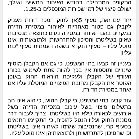
התקופה המתחילה בחודש האיחור התשיעי ואילך,
ישולם פיצוי של דמי שכירות המוכפלים ב-1.25.
יחד עם זאת, סעיף 5(א) לחוק המכר דירות מעניק
לקבלן גם פטור מאחריות לאיחור במסירת הדירה
במקרים בהם האיחור במסירה נגרם כתוצאה מנסיבות
שאינן בשליטתו והסיכון להתרחשותן ולתוצאותיהן אינו
מוטל עליו – סעיף הנקרא בשפה העממית סעיף "כוח
עליון"
בעניין זה קבעו בתי המשפט, כי גם אם הקבלן מוסיף
שינויים ותוספות אין בכך להוות פתח לשימוש בכוחו
העודף של הקבלן ולעקיפת הוראות החוק באופן
הפוטר את הקבלן מחובת הפיצויים המוטלת עליו אם
יאחר במסירת הדירה.
עוד קבעו בתי המשפט, כי קבלן הטוען, כי הוא אינו חב
בתשלום פיצוי בשל עיכוב במסירת הדירה בשל
אירועים לכאורה שלא היו בשליטתו, צריך לעבור דרך
מסננת החוק ועליו הנטל להוכיח, כי התקיימו התנאים
בסעיף קרי, שהנסיבות שגרמו לאיחור אינן בשליטתו
וכן שהסיכון להתרחשותן ולתוצאותיהן אינו מוטל עליו.