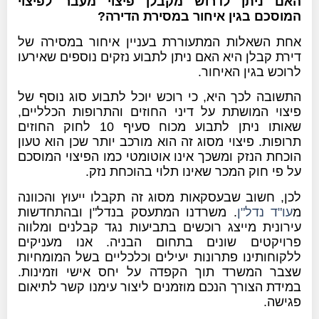
האם ניתן לדרוש מקבלן פיצוי מעבר לפיצוי
המוסכם בגין איחור במסירת הדירה?
אחת השאלות המתעוררת בעניין איחור במסירה של
דירת קבלן היא האם ניתן לתבוע נזקים נוספים שאירעו
לרוכש בגין האיחור.
התשובה לכך היא, כי רוכש יוכל לתבוע סוג נוסף של
פיצוי המושתת על דיני החוזים והתרופות הכלליים,
שאותו ניתן לתבוע מכוח סעיף 10 לחוק החוזים
תרופות. פיצוי מסוג זה הוא מורכב יותר שכן הוא טעון
הוכחת הנזק ומשכך אינו אוטומטי כמו הפיצוי המוסכם
על פי חוק המכר שאינו תלוי בהוכחת נזק.
לכן, חשוב שבעסקאות מסוג זה תקבלו ייעוץ והכוונה
מ
עו"ד נדל"ן
. משרדנו המתעסק בנדל"ן ובהתחדשות
עירונית מייצג רוכשים בתביעות נגד קבלנים ומלווה
פרויקטים שונים בתחום הבניה. אנו מעניקים
ללקוחותינו פתרונות יעילים וכלכליים בשל המומחיות
שצבר המשרד תוך הקפדה על יחס אישי וזמינות.
במידת הצורך הנכם מוזמנים ליצור עימנו קשר לתיאום
פגישה.