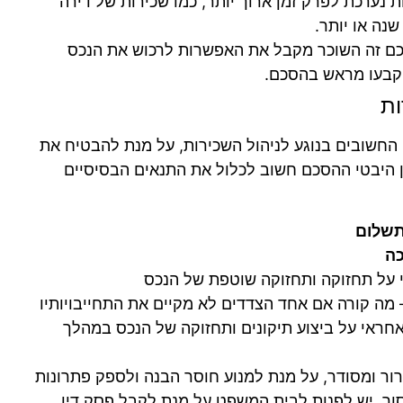
 נערכת לפרק זמן ארוך יותר, כמו שכירות של דירה
נה או יותר.
ם זה השוכר מקבל את האפשרות לרכוש את הנכס
יקבעו מראש בהסכם.
ות
החשובים בנוגע לניהול השכירות, על מנת להבטיח את
ין היבטי ההסכם חשוב לכלול את התנאים הבסיסיים
תשלום
כה
 על תחזוקה ותחזוקה שוטפת של הנכס
מה קורה אם אחד הצדדים לא מקיים את התחייבויותיו
חראי על ביצוע תיקונים ותחזוקה של הנכס במהלך
רור ומסודר, על מנת למנוע חוסר הבנה ולספק פתרונות
וך, יש לפנות לבית המשפט על מנת לקבל פסק דין