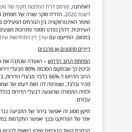
לאחרונה,
פורסם דו"ח המלצות מקיף של מש
לשנת 2020
. הדו"ח סוקר שורה של חסמים ה
שיפור האינטראקציה בין הגורמים הפעילים 
העירונית. להלן נפרט מספר פתרונות מוצעים ש
בתחום. התייעצו עם
עורך דין התחדשות עירו
דיירים סחטנים או סרבנים
הפחתת הרוב הדרוש
– הוועדה שכתבה את הדו"
ובינוי) כך שבמקו
הרוב הדרוש ל-66% בלבד מבעל
סביר ובלבד, שצורפה לה חוות דעתו של שמאי 
ולפיה התמורה שהוצעה לבעלי הדירות בכלל, ו
עבורם.
תיקון מסוג זה יאפשר בירור של התביעה נג
יותר של הפרויקט ובכך יאפשר התקדמות במקבי
הרחבת קשת הגורמים שיהיו רשאים להגיש תב