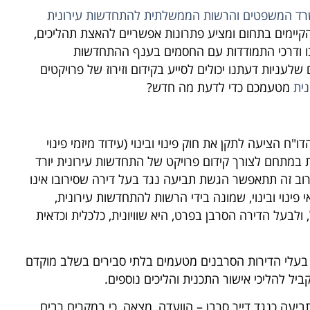
רד המשפטים והרשות הממשלתית להתחדשות עירונית
קיימים בתחום ומציע פתרונות אפשריים להאצת תהליכים,
בו ודרכי התמודדות עם החסמים בענף ההתחדשות
לעניות דעתנו יכולים לסייע בקידום וזירוז של פרויקטים
נית
מטעמכם כדי לדעת מה חדש?
ח הציעה לתקן את חוק פינוי ובינוי (עידוד מיזמי פינוי
ם הסכמת 80% מבעלי דירות במתחם לצורך קידום פרויקט של התחדשות עירונית יורד
י הדירות, ברוב זה תתאפשר הגשת תביעה נגד בעל דירה שסירובו אינו
פינוי ובינוי, שמונה בידי הרשות להתחדשות עירונית,
לבעל הדירה הסרבן בפרט, היא שוויונית, כלכלית וכדאית
ד בעלי הדירות הסרבנים מטעמים בלתי סבירים בשלב מוקדם
ל להליכי אישור התכנית והליכים נוספים.
יעה כנגד דייר סרבן
– הוועדה, מצאה, כי במקרים רבים