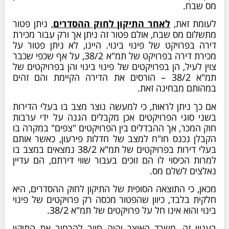
מס שבח.
לעומת זאת,
לאחר התיקון לחוק ההסדרים
, ניתן פטור
מתשלום מס שבח, אולם פטור זה ניתן אך ורק עבור מכירת
דירה בפרויקט של פינוי בינוי. היינו, לא ניתן פטור על
מכירת דירה בפרויקט של תמ"א 38/2, על אף שכפי שכבר
צוין לעיל, הן בפרויקטים של פינוי בינוי והן בפרויקטים של
תמ"א 38/2 – הורסים את הדירה הקיימת והם זהים
במהותם מבחינה זאת.
אם כך ניתן לראות, כי למעשה נוצר מצב בו בעלי הדירות
בשני סוגי הפרויקטים אכן מקבלים הגנה על ידי ערבות
חוק המכר, אך ההבדלים בין הפרויקטים "צפים" במקרה בו
הקבלן נכנס חו"ח למצב של חדלות פירעון, כאשר אותם
בעלי דירות בפרויקטים של תמ"א 38/2 נמצאים במצב בו
למרות הכיסוי לו הם זוכים בעבור שווי דירתם, הם עדיין
נאלצים לשלם מס.
מכאן, כי התוצאה הסופית של התיקון לחוק ההסדרים, היא
חלקית בלבד, כיוון שהפטור מכסה רק פרויקטים של פינוי
בינוי והוא אינו חל על פרויקטים של תמ"א 38/2.
בעניין זה, משרד האוצר יהיה חייב להרחיב את התיקון