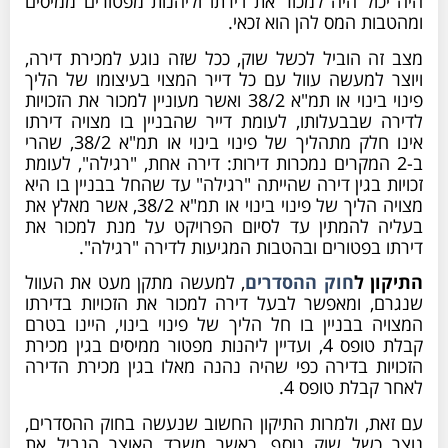
היה יכול היה למכור את דירתו וליהנות מפטורים ממיסים
ומהטבות המס להן הוא זכאי.
מצב זה הוביל לכשל שוק, ככל שזה נוגע למכירת דירה,
ויוצר למעשה עוול עם כל דייר המצוי בעיצומו של הליך
פינוי בינוי או תמ"א 38/2 ואשר מעוניין למכור את הזכויות
לדירה שבבעלותו, לעומת דייר שהבניין בו מצויה דירתו
אינו חלק מתהליך של פינוי בינוי או תמ"א 38/2, שהרי
ב-2 המקרים נמכרות דירות: דירה אחת, "רגילה", לעומת
זכויות בגין דירה שהייתה "רגילה" עד שהחל בבניין בו היא
מצויה הליך של פינוי בינוי או תמ"א 38/2, אשר מאלץ את
בעליה להמתין עד לסיום הפרויקט על מנת למכור את
דירתו בפטורים ובהטבות המגיעות לדירה "רגילה".
התיקון ל
חוק ההסדרים
, למעשה מתקן מעט את העוול
שנגרם, ומאפשר לבעל דירה למכור את הזכויות בדירתו
המצויה בבניין בו חל הליך של פינוי בינוי, היינו בטרם
קבלת טופס 4, ועדיין ליהנות מפטור ממיסים בגין מכירת
הזכויות בדירה כפי שהיה נהנה מאלו בגין מכירת הדירה
לאחר קבלת טופס 4.
עם זאת, ולמרות התיקון החשוב שנעשה בחוק ההסדרים,
נוצר כשל שוק נוסף, כאשר משרד האוצר הגביל את