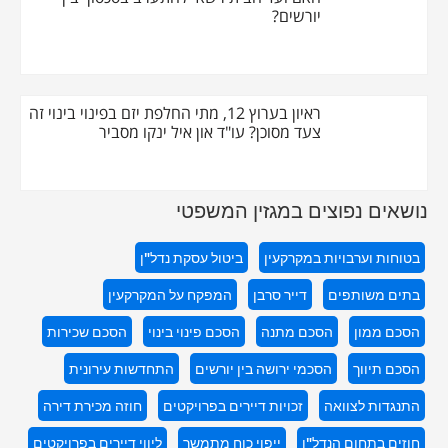
יורשים?
ראיון בערוץ 12, מתי החלפת יזם בפינוי בינוי זה
צעד מסוכן? עו"ד און איל ינקו מסביר
נושאים נפוצים במגזין המשפטי
בטוחות וערבויות במקרקעין
ביטול עסקת נדל"ן
בתים משותפים
דייר סרבן
המפקח על המקרקעין
הסכם ממון
הסכם מתנה
הסכם פינוי בינוי
הסכם שכירות
הסכם תיווך
הסכמי ירושה בין יורשים
התחדשות עירונית
התנגדות לצוואה
זכויות דיירים בפרויקטים
חוזה מכירת דירה
חוזים בתחום הנדל"ן
ייפוי כוח מתמשך
ליווי דיירים בפרויקטים