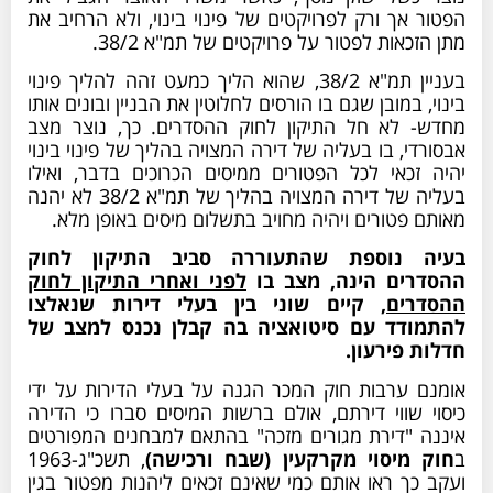
הפטור אך ורק לפרויקטים של פינוי בינוי, ולא הרחיב את
מתן הזכאות לפטור על פרויקטים של תמ"א 38/2.
בעניין תמ"א 38/2, שהוא הליך כמעט זהה להליך פינוי
בינוי, במובן שגם בו הורסים לחלוטין את הבניין ובונים אותו
מחדש- לא חל התיקון לחוק ההסדרים. כך, נוצר מצב
אבסורדי, בו בעליה של דירה המצויה בהליך של פינוי בינוי
יהיה זכאי לכל הפטורים ממיסים הכרוכים בדבר, ואילו
בעליה של דירה המצויה בהליך של תמ"א 38/2 לא יהנה
מאותם פטורים ויהיה מחויב בתשלום מיסים באופן מלא.
בעיה נוספת שהתעוררה סביב התיקון לחוק
ההסדרים הינה, מצב בו
לפני ואחרי התיקון לחוק
ההסדרים
, קיים שוני בין בעלי דירות שנאלצו
להתמודד עם סיטואציה בה קבלן נכנס למצב של
חדלות פירעון.
אומנם ערבות חוק המכר הגנה על בעלי הדירות על ידי
כיסוי שווי דירתם, אולם ברשות המיסים סברו כי הדירה
איננה "דירת מגורים מזכה" בהתאם למבחנים המפורטים
ב
חוק מיסוי מקרקעין (שבח ורכישה)
, תשכ"ג-1963
ועקב כך ראו אותם כמי שאינם זכאים ליהנות מפטור בגין