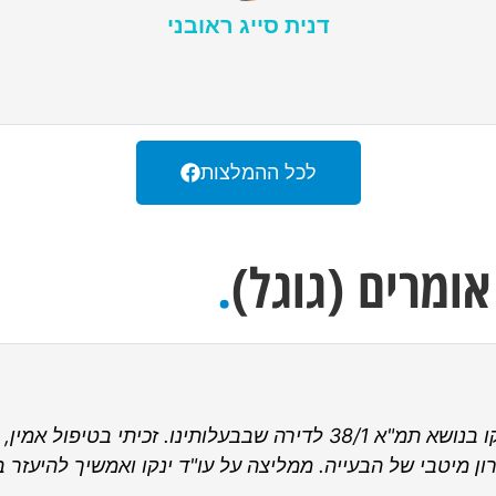
דנית סייג ראובני
לכל ההמלצות
ומרים (גוגל)
.
התקשרתי למשרד עו"ד און איל ינקו בנושא תמ"א 38/1 לדירה שבבעלותינ
ון מיטבי של הבעייה. ממליצה על עו"ד ינקו ואמשיך להיעזר 