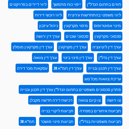
בתחום הנדל"ן
ייפוי כוח מתמשך
ליווי דיירים בפרויקטים
משפטי בהתחדשות עירונית
ליווי רוכשי דירות
פוטרופוס
מיסוי מקרקעין
ניהול עיזבון
 מקרקעין
סכסוכי שכנים
עורך דין ירושה
ן ליטיגציה
עורך דין מקרקעין
עורך דין מקרקעין מומלץ
ן נדל"ן
עורך דין פינוי בינוי
עורך דין צוואה
ן תכנון ובנייה
עורך דין תמ"א 38
עסקאות מכר דירה
צוואות מכל סוג
כסוכים משפטיים בתחום הנדל"ן עורך דין תכנון ובנייה
ה
צו קיום צוואה
רכישת דירה חדשה מקבלן
 איחורים במסירה
תביעות ליקויי בנייה
 משפטיות בנדל"ן
תביעות פינוי מושכר
תמ"א 38