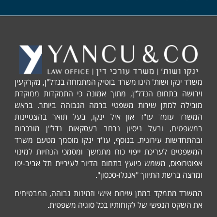
נקו ושות' הינו משרד בוטיק המתמחה בנדל"ן, מקרקעין
ה בתחום הנדל"ן, מתוך אמונה כי התמקדות ממוקדת
ה למתן שירות משפטי ברמה הגבוהה ביותר. בראש
 עומד עו"ד און איל ינקו, בעל תואר בהצטיינות
ים, ובעל ניסיון נרחב בעסקאות נדל"ן מורכבות
דשות עירונית. בנוסף, עו"ד ינקו מוסמך מטעם משרד
ים לעריכת ייפוי כוח מתמשך ומסמכי הנחיות למינוי
ופוס, משמש כיועץ בתחום הדיור לעיריית תל אביב-יפו
ברשת התיווך "אנגלו-סכסון".
 מתמקד במתן שירות אישי וזמינות גבוהה, המבטיחים
קט הנפשי של לקוחותיו בכל סוגיה משפטית.