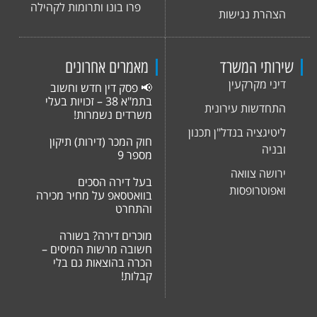
פרו בונו ותרומות לקהילה
רת נגישות
תי המשרד
מאמרים אחרונים
 מקרקעין
📢 פסק דין חדש וחשוב
בתמ"א 38 – זכויות בעלי
דשות עירונית
משרדים נשמרות!
גציה בנדל"ן תכנון
חוק המכר (דירות) תיקון
ה
מספר 9
ה צוואה
בעל דירה הסכים
טרופסות
בוואטסאפ על מחיר מכירה
והתחרט
מוכרים דירה? בשורה
חשובה מרשות המיסים –
הכרה בהוצאות גם בלי
קבלות!