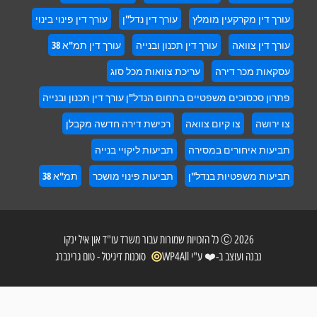
דין מקרקעין מומלץ
עורך דין נדל"ן
עורך דין פינוי בינוי
דין צוואה
עורך דין תכנון ובנייה
עורך דין תמ"א 38
ות מכר דירה
עריכת צוואות מכל סוג
 סכסוכים משפטיים בתחום הנדל"ן עורך דין תכנון ובנייה
ושה
צו קיום צוואה
רכישת דירה חדשה מקבלן
ת איחורים במסירה
תביעות ליקויי בנייה
ת משפטיות בנדל"ן
תביעות פינוי מושכר
תמ"א 38
2026 Ⓒ כל הזכויות שמורות עבור משרד עו"ד און איל ינקו
נבנה ועוצב ב-❤️ ע"י WP4All
סוכנות דיגיטל - טום גרינברג