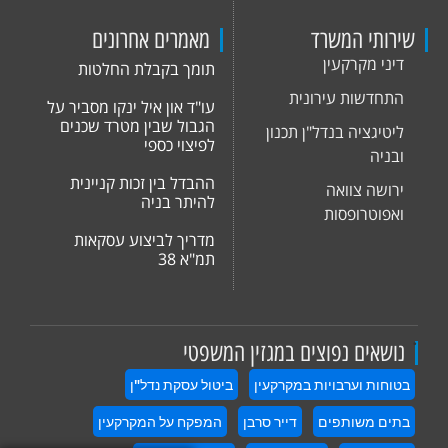
שירותי המשרד
מאמרים אחרונים
דיני מקרקעין
תומך בקבלת החלטות
התחדשות עירונית
עו"ד און איל ינקו מסביר על
הגבול שבין מטרד שכנים
ליטיגציה בנדל"ן תכנון
לפיצוי כספי
ובניה
ההבדל בין זכות קניינית
ירושה צוואה
להיתר בניה
ואפוטרופסות
מדריך לביצוע עסקאות
תמ"א 38
.
נושאים נפוצים במגזין המשפטי
בטוחות וערבויות במקרקעין
ביטול עסקת נדל"ן
בתים משותפים
דייר סרבן
המפקח על המקרקעין