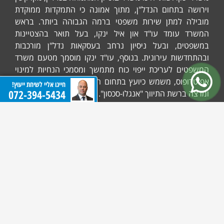
וירושה בתחום הנדל"ן, מתוך אמונה כי התמקדות ממוקדת
מובילה למתן שירות משפטי ברמה הגבוהה ביותר. בראש
המשרד עומד עו"ד און איל ינקו, בעל תואר בהצטיינות
במשפטים, ובעל ניסיון נרחב בעסקאות נדל"ן מורכבות
ובהתחדשות עירונית. בנוסף, עו"ד ינקו מוסמך מטעם משרד
המשפטים לעריכת ייפוי כוח מתמשך ומסמכי הנחיות למינוי
אפוטרופוס, משמש כיועץ בתחום הדיור לעיריית תל אביב-יפו
חייגו אליי לשיחת ייעוץ!
072-394-5434
ומרצה ברשת התיווך "אנגלו-סכסון".
המשרד מתמקד במתן שירות אישי וזמינות גבוהה, המבטיחים
את השקט הנפשי של לקוחותיו בכל סוגיה משפטית.
072-394-5434