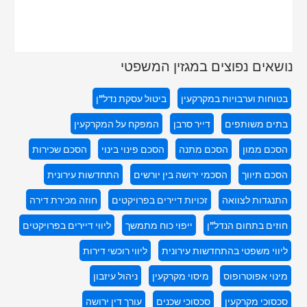
נושאים נפוצים במגזין המשפטי
בטוחות וערבויות במקרקעין
ביטול עסקת נדל"ן
בתים משותפים
דייר סרבן
המפקח על המקרקעין
הסכם ממון
הסכם מתנה
הסכם פינוי בינוי
הסכם שכירות
הסכם תיווך
הסכמי ירושה בין יורשים
התחדשות עירונית
התנגדות לצוואה
זכויות דיירים בפרויקטים
חוזה מכירת דירה
חוזים בתחום הנדל"ן
ייפוי כוח מתמשך
ליווי דיירים בפרויקטים
ליווי משפטי בהתחדשות עירונית
ליווי רוכשי דירות
מינוי אפוטרופוס
מיסוי מקרקעין
ניהול עיזבון
סכסוכי מקרקעין
סכסוכי שכנים
עורך דין ירושה