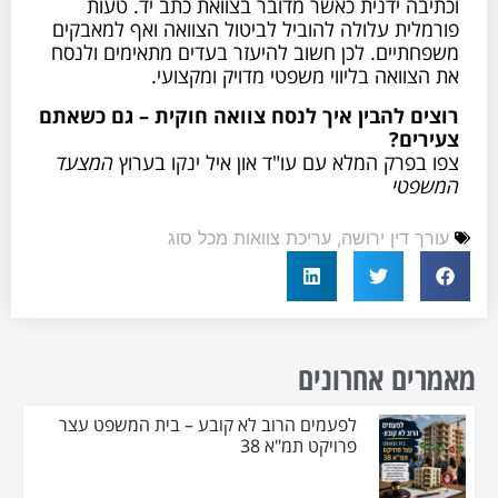
וכתיבה ידנית כאשר מדובר בצוואת כתב יד. טעות
פורמלית עלולה להוביל לביטול הצוואה ואף למאבקים
משפחתיים. לכן חשוב להיעזר בעדים מתאימים ולנסח
את הצוואה בליווי משפטי מדויק ומקצועי.
רוצים להבין איך לנסח צוואה חוקית – גם כשאתם
צעירים?
צפו בפרק המלא עם עו"ד און איל ינקו בערוץ
המצעד
המשפטי
עורך דין ירושה
,
עריכת צוואות מכל סוג
מאמרים אחרונים
לפעמים הרוב לא קובע – בית המשפט עצר
פרויקט תמ"א 38