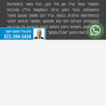
המשרד עומד עו"ד און איל ינקו, בעל תואר בהצטיינות
במשפטים, ובעל ניסיון נרחב בעסקאות נדל"ן מורכבות
ובהתחדשות עירונית. בנוסף, עו"ד ינקו מוסמך מטעם משרד
המשפטים לעריכת ייפוי כוח מתמשך ומסמכי הנחיות למינוי
אפוטרופוס, משמש כיועץ בתחום הדיור לעיריית תל אביב-יפו
חייגו אליי לשיחת ייעוץ!
ומרצה ברשת התיווך "אנגלו-סכסון".
072-394-5434
המשרד מתמקד במתן שירות אישי וזמינות גבוהה, המבטיחים
את השקט הנפשי של לקוחותיו בכל סוגיה משפטית.
072-394-5434