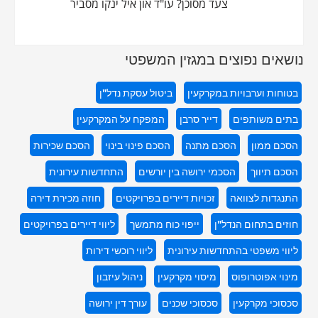
צעד מסוכן? עו"ד און איל ינקו מסביר
נושאים נפוצים במגזין המשפטי
בטוחות וערבויות במקרקעין
ביטול עסקת נדל"ן
בתים משותפים
דייר סרבן
המפקח על המקרקעין
הסכם ממון
הסכם מתנה
הסכם פינוי בינוי
הסכם שכירות
הסכם תיווך
הסכמי ירושה בין יורשים
התחדשות עירונית
התנגדות לצוואה
זכויות דיירים בפרויקטים
חוזה מכירת דירה
חוזים בתחום הנדל"ן
ייפוי כוח מתמשך
ליווי דיירים בפרויקטים
ליווי משפטי בהתחדשות עירונית
ליווי רוכשי דירות
מינוי אפוטרופוס
מיסוי מקרקעין
ניהול עיזבון
סכסוכי מקרקעין
סכסוכי שכנים
עורך דין ירושה