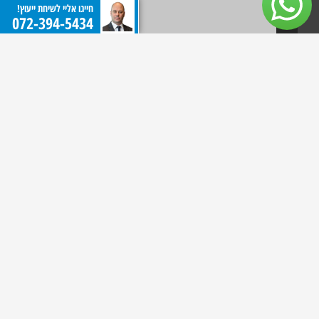
חייגו אליי לשיחת ייעוץ!
072-394-5434
כתובת המשרד
בית סילבר רח' אבא הלל רמת גן (קומה 5)
שעות פעילות:
יימים א-ה 09:00-18:00
ימי שישי ושבת סגור.
072-394-5434
פקס: 077-4448204
לניווט ב- Waze לחצו