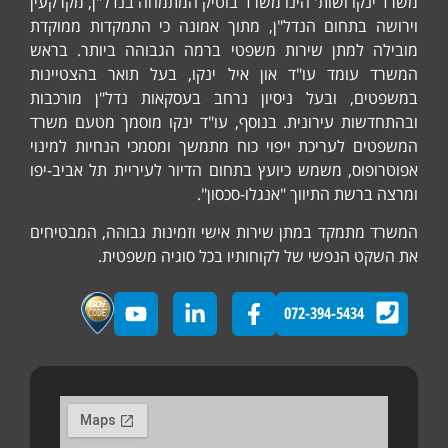
נקו ושות' הינו משרד בוטיק המתמחה בנדל"ן, מקרקעין
ה בתחום הנדל"ן, מתוך אמונה כי התמקדות ממוקדת
ה למתן שירות משפטי ברמה הגבוהה ביותר. בראש
 עומד עו"ד און איל ינקו, בעל תואר בהצטיינות
ים, ובעל ניסיון נרחב בעסקאות נדל"ן מורכבות
דשות עירונית. בנוסף, עו"ד ינקו מוסמך מטעם משרד
ים לעריכת ייפוי כוח מתמשך ומסמכי הנחיות למינוי
ופוס, משמש כיועץ בתחום הדיור לעיריית תל אביב-יפו
ברשת התיווך "אנגלו-סכסון".
 מתמקד במתן שירות אישי וזמינות גבוהה, המבטיחים
קט הנפשי של לקוחותיו בכל סוגיה משפטית.
072-394-5434