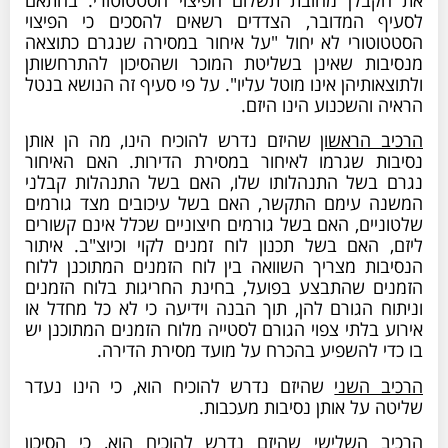
לסעיף המדובר, הצדדים רשאים להסכים כי הפיצוי
הסטטוטורי לא יחול "על איחור במסירה שנגרם כתוצאה
מנסיבות שאינן בשליטת המוכר ושהסיכון להתרחשותן
ולתוצאותיהן אינו מוטל עליו". על פי סעיף זה הנושא בנטל
הראיה והשכנוע הינו היזם.
הרכיב הראשון
שהיזם נדרש להוכיח הינו, מה הן אותן
נסיבות שגרמו לאיחור במסירת הדירות. האם האיחור
נגרם בשל התנהלותו שלו, האם בשל התנהלות קבלני
המשנה עימם התקשר, האם בשל עיכובים מצד גורמים
שלטוניים, האם בשל גורמים חיצוניים שכלל אינם קשורים
ליזם, האם בשל תכנון לוח זמנים לקוי וכיוצ"ב. איתור
הנסיבות מצריך השוואה בין לוח הזמנים המתוכנן ללוח
הזמנים שהתבצע בפועל, בחינת החריגות בלוח הזמנים
וניתוח הגורם להן, תוך הבנה וידיעה כי לא כל מחדל או
אירוע בלתי צפוי הגורם לסטייה מלוח הזמנים המתוכנן יש
בו כדי להשפיע בהכרח על מועד מסירת הדירה.
הרכיב השני
שהיזם נדרש להוכיח הוא, כי הינו נעדר
שליטה על אותן נסיבות מעכבות.
הרכיב השלישי
שהיזם נדרש להוכיח הוא, כי הסיכון