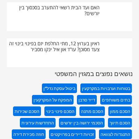
האם ועד הבית רשאי להתערב בסכסוך בין
יורשים?
ראיון בערוץ 12, מתי החלפת יזם בפינוי בינוי זה
צעד מסוכן? עו"ד און איל ינקו מסביר
נושאים נפוצים במגזין המשפטי
בטוחות וערבויות במקרקעין
ביטול עסקת נדל"ן
בתים משותפים
דייר סרבן
המפקח על המקרקעין
הסכם ממון
הסכם מתנה
הסכם פינוי בינוי
הסכם שכירות
הסכם תיווך
הסכמי ירושה בין יורשים
התחדשות עירונית
התנגדות לצוואה
זכויות דיירים בפרויקטים
חוזה מכירת דירה