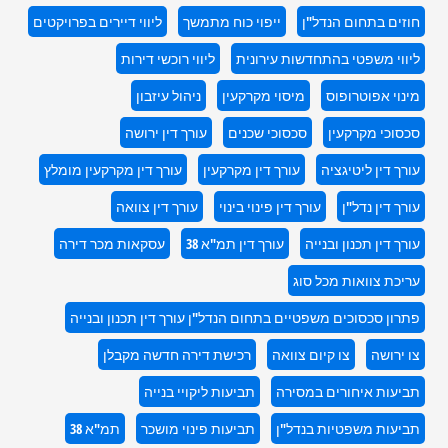
חוזים בתחום הנדל"ן
ייפוי כוח מתמשך
ליווי דיירים בפרויקטים
ליווי משפטי בהתחדשות עירונית
ליווי רוכשי דירות
מינוי אפוטרופוס
מיסוי מקרקעין
ניהול עיזבון
סכסוכי מקרקעין
סכסוכי שכנים
עורך דין ירושה
עורך דין ליטיגציה
עורך דין מקרקעין
עורך דין מקרקעין מומלץ
עורך דין נדל"ן
עורך דין פינוי בינוי
עורך דין צוואה
עורך דין תכנון ובנייה
עורך דין תמ"א 38
עסקאות מכר דירה
עריכת צוואות מכל סוג
פתרון סכסוכים משפטיים בתחום הנדל"ן עורך דין תכנון ובנייה
צו ירושה
צו קיום צוואה
רכישת דירה חדשה מקבלן
תביעות איחורים במסירה
תביעות ליקויי בנייה
תביעות משפטיות בנדל"ן
תביעות פינוי מושכר
תמ"א 38