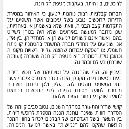
לרוכשים, בין היתר, בעקבות מגיפת הקורונה.
חברות קבלניות רבות נוהגות לטעון, כי האיחור במסירת
הדירות לרוכשים נובע בשל עיכובים אשר השפיעו על
התקדמות קצב הבנייה, וזאת שלא באשמתן או באחריותן,
שכן מדובר למעשה באירועים שלא היה בכוחן לשלוט
בהם, ואשר אינם קשורים למעשיהן או למחדליהן. בין אלו,
אנו שומעים על מחדלי חברת החשמל בהטמנת קו מתח
חשמלי, צו הפסקת עבודות שהוצא על ידי רשויות מקומיות
וכמובן גולת הכותרת היא מגיפת הקורונה ששררה (ועודנה
שוררת) בעולם ובמדינה.
בעניין זה, הרי שההגנה על זכויותיהם של רוכשי דירות
בעת רכישת דירה מקבלן, הינה בגדר אינטרס ציבורי אשר
בתי המשפט נוהגים להגן עליו, ולכן ניתנת חשיבות
מיוחדת למועד מסירת הדירה לידי הרוכשים בהתאם
למועד שנקבע בחוזה המכר שלהם.
קושי שחזר והתעורר במהלך השנים, נסוב סביב קיומה של
הסדרה חוזית שאינה נותנת הגנה מספקת לרוכשי דירות,
בין השאר, בשל העדפתם של קבלנים לכלול בחוזי המכר
הוראות שהקנו להם "גמישות" באשר למועד המסירה.