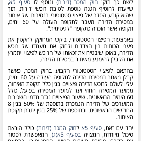
לשם כך תוקן
חוק המכר (דירות)
ונוסף לו
סעיף 5א
,
שייעודו להוסיף הגנה נוספת לטובת רוכשי דירות, תוך
שהוא קובע הסדר של פיצוי סטטוטורי בנסיבות של איחור
במסירת הדירה מעבר לתקופה העולה על 60 ימים,
תקופה אשר הוכרה כתקופה "לגיטימית".
באמצעות הפיצוי הסטטוטורי, ביקש המחוקק להקטין את
פערי הכוחות בין הצדדים ולחזק את מעמדו של רוכש
הדירה, באופן שיבטיח את זכאותו של הרוכש לפיצוי ויתמרץ
את הקבלן להימנע מאיחור במסירת הדירה.
בהתאם לפיצוי הסטטוטורי הקבוע בחוק המכר, כאשר
קבלן מאחר במסירת הדירה לתקופה העולה על 60 ימים,
עליו לשלם לרוכש הדירה פיצויים בגין כלל תקופת האיחור,
ממועד המסירה החוזי ועד למועד המסירה בפועל, כולל
60 הימים הראשונים. שיעור הפיצויים נגזר מדמי השכירות
המוערכים של הדירה הנמכרת בתוספת של 50% בגין 8
החודשים הראשונים, ובתוספת של 25% בגין יתרת תקופת
האיחור.
יחד עם זאת,
סעיף 5א
ל
חוק המכר (דירות)
כולל הוראת
סיכול מיוחדת, המצויה
בסעיף 5א(ג)
, המאפשרת לפטור
את הקבלן מחובת תשלום הפיצוי הסטטוטורי. בהתאם