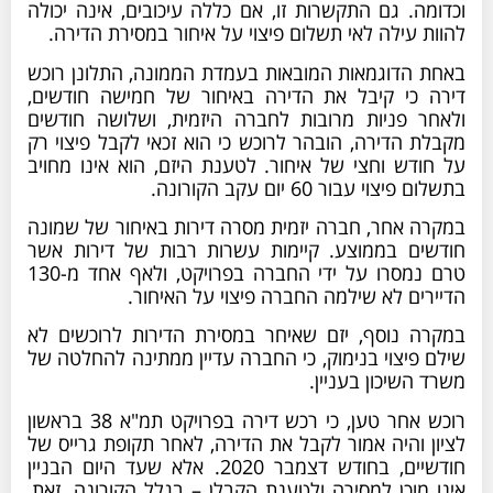
וכדומה. גם התקשרות זו, אם כללה עיכובים, אינה יכולה
להוות עילה לאי תשלום פיצוי על איחור במסירת הדירה.
באחת הדוגמאות המובאות בעמדת הממונה, התלונן רוכש
דירה כי קיבל את הדירה באיחור של חמישה חודשים,
ולאחר פניות מרובות לחברה היזמית, ושלושה חודשים
מקבלת הדירה, הובהר לרוכש כי הוא זכאי לקבל פיצוי רק
על חודש וחצי של איחור. לטענת היזם, הוא אינו מחויב
בתשלום פיצוי עבור 60 יום עקב הקורונה.
במקרה אחר, חברה יזמית מסרה דירות באיחור של שמונה
חודשים בממוצע. קיימות עשרות רבות של דירות אשר
טרם נמסרו על ידי החברה בפרויקט, ולאף אחד מ-130
הדיירים לא שילמה החברה פיצוי על האיחור.
במקרה נוסף, יזם שאיחר במסירת הדירות לרוכשים לא
שילם פיצוי בנימוק, כי החברה עדיין ממתינה להחלטה של
משרד השיכון בעניין.
רוכש אחר טען, כי רכש דירה בפרויקט תמ"א 38 בראשון
לציון והיה אמור לקבל את הדירה, לאחר תקופת גרייס של
חודשיים, בחודש דצמבר 2020. אלא שעד היום הבניין
אינו מוכן למסירה ולטענת הקבלן – בגלל הקורונה. זאת,